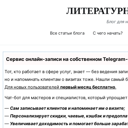
Перейти
ЛИТЕРАТУР
к
содержимому
Блог для 
Все статьи блога
С чего начать?
Сервис онлайн-записи на собственном Telegram
Тот, кто работает в сфере услуг, знает — без ведения зап
но и напоминать клиентам о визитах тоже. Нашли самый
Для новых пользователей
первый месяц бесплатно
.
Чат-бот для мастеров и специалистов, который упрощает
—
Сам записывает клиентов и напоминает им о визите;
—
Персонализирует скидки, чаевые, кэшбэк и предопла
—
Увеличивает доходимость и помогает больше зараба