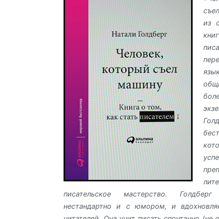
съе
из 
кни
пис
пер
язы
об
бо
экз
Голд
бес
кото
усп
пре
ли
писательское мастерство. Голдбер
нестандартно и с юмором, и вдохновля
читателей. Она учит писать спонтанно (не 