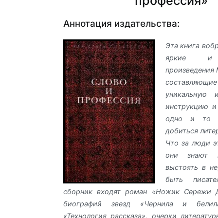
профессия»
Аннотация издательства:
Эта книга воб
яркие и 
произведения 
составля
уникальную и
инструкцию и
одно и то 
добиться лите
Что за люди э
они знают 
выстоять в н
быть писат
сборник входят роман «Ножик Сережи Д
биографий звезд «Чернила и белил
«Технология рассказа», очерки литератур