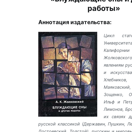
работы»
Аннотация издательства:
Цикл стат
Универс
Калифорни
Жолковск
явлениям ру
и искусств
Хлебников
Маяковски
Зощенко, О
Ильф и Петр
Лимонов, Бро
их связях д
русской классикой (Державин, Пушкин, Ле
Достоевский, Толстой), русским и миро