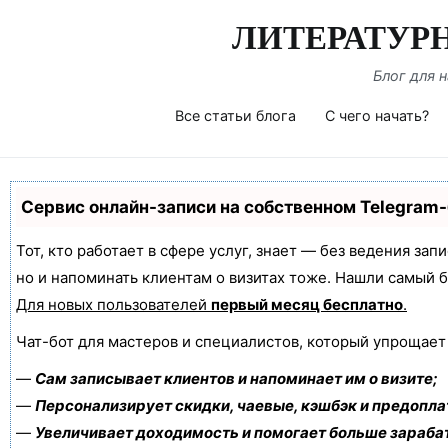
Перейти
ЛИТЕРАТУР
к
содержимому
Блог для 
Все статьи блога
С чего начать?
Сервис онлайн-записи на собственном Telegram
Тот, кто работает в сфере услуг, знает — без ведения зап
но и напоминать клиентам о визитах тоже. Нашли самый
Для новых пользователей
первый месяц бесплатно
.
Чат-бот для мастеров и специалистов, который упрощает
—
Сам записывает клиентов и напоминает им о визите;
—
Персонализирует скидки, чаевые, кэшбэк и предопла
—
Увеличивает доходимость и помогает больше зараба