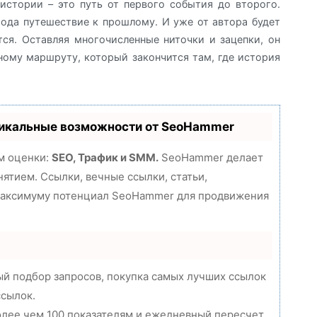
 истории – это путь от первого события до второго.
рода путешествие к прошлому. И уже от автора будет
тся. Оставляя многочисленные ниточки и зацепки, он
ному маршруту, который закончится там, где история
никальные возможности от SeoHammer
м оценки:
SEO, Трафик и SMM.
SeoHammer делает
ятием. Ссылки, вечные ссылки, статьи,
 максимуму потенциал SeoHammer для продвижения
й подбор запросов, покупка самых лучших ссылок
ссылок.
олее чем 100 показателям и ежедневный пересчет