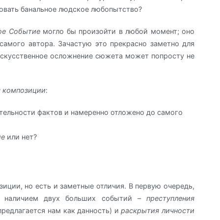
овать банальное людское любопытство?
ое Событие
могло бы произойти в любой момент; оно
самого автора. Зачастую это прекрасно заметно для
искусственное осложнение сюжета может попросту не
я композиции
:
тельности фактов и намеренно отложено до самого
ие
или нет?
иции, но есть и заметные отличия. В первую очередь,
ся наличием двух больших событий –
преступления
предлагается нам как данность) и
раскрытия личности