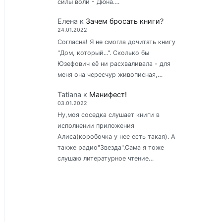
силы воли - Дюна.…
Елена
к
Зачем бросать книги?
24.01.2022
Согласна! Я не смогла дочитать книгу
"Дом, который...". Сколько бы
Юзефович её ни расхваливала - для
меня она чересчур живописная,…
Tatiana
к
Манифест!
03.01.2022
Ну,моя соседка слушает книги в
исполнении приложения
Алиса(коробочка у нее есть такая). А
также радио"Звезда".Сама я тоже
слушаю литературное чтение…