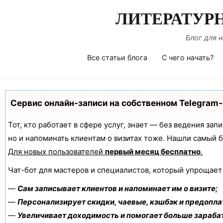
Перейти
ЛИТЕРАТУР
к
содержимому
Блог для 
Все статьи блога
С чего начать?
Сервис онлайн-записи на собственном Telegram
Тот, кто работает в сфере услуг, знает — без ведения зап
но и напоминать клиентам о визитах тоже. Нашли самый
Для новых пользователей
первый месяц бесплатно
.
Чат-бот для мастеров и специалистов, который упрощает
—
Сам записывает клиентов и напоминает им о визите;
—
Персонализирует скидки, чаевые, кэшбэк и предопла
—
Увеличивает доходимость и помогает больше зараба