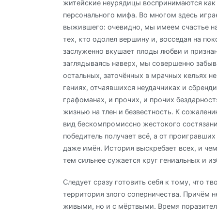
житейские неурядицы воспринимаются как
персонального мифа. Во многом здесь игра
выжившего: очевидно, мы имеем счастье н
тех, кто одолел вершину и, восседая на по
заслуженно вкушает плоды любви и признан
заглядываясь наверх, мы совершенно забыв
остальных, заточённых в мрачных кельях н
гениях, отчаявшихся неудачниках и сбренд
графоманах, и прочих, и прочих бездарност
жизнью на тлен и безвестность. К сожален
вид бескомпромиссно жестокого состязани
победитель получает всё, а от проигравших
даже имён. История выскребает всех, и чем
тем сильнее сужается круг гениальных и из
Следует сразу готовить себя к тому, что т
территория злого соперничества. Причём н
живыми, но и с мёртвыми. Время поразите