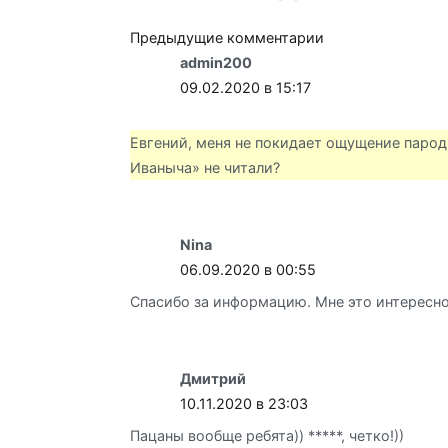
Навигация
Предыдущие комментарии
admin200
по
09.02.2020 в 15:17
комментариям
Евгений, меня не покидает ощущение парод
Иваныча» не читали?
Nina
06.09.2020 в 00:55
Спасибо за информацию. Мне это интересно
Дмитрий
10.11.2020 в 23:03
Пацаны вообще ребята)) *****, четко!))