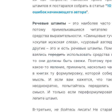
штампов я постарался собрать в статье
"
10
ошибок начинающего автора
"
.
Речевые штампы
– это наиболее часто
потому примелькавшиеся читателю 
средства выразительности. «
Свинцовые ту
«
скупая мужская слеза
», «
суровый взгляд
другие – это и есть речевые штампы. Пом
взялись
городить
использовать средства 
то они должны быть свежи. Поэтому пре
какое-то явление, прикиньте, насколько ч
в книгах ту формулировку, которой соби
мысль. И если вам кажется, что так
неоднократно, попытайтесь переделать 
смысл. И только если переформулирова
лепите штамп.
В-третьих,
не бойтесь писать!
Не старай