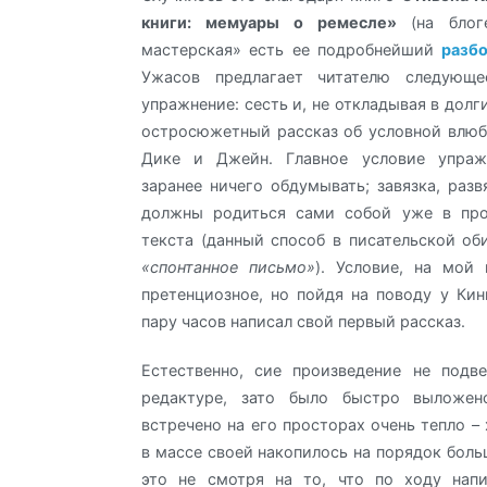
книги: мемуары о ремесле»
(на блог
мастерская» есть ее подробнейший
разб
Ужасов предлагает читателю следующе
упражнение: сесть и, не откладывая в долг
остросюжетный рассказ об условной влюб
Дике и Джейн. Главное условие упраж
заранее ничего обдумывать; завязка, разв
должны родиться сами собой уже в про
текста (данный способ в писательской об
«спонтанное письмо»
). Условие, на мой 
претенциозное, но пойдя на поводу у Кинг
пару часов написал свой первый рассказ.
Естественно, сие произведение не подв
редактуре, зато было быстро выложен
встречено на его просторах очень тепло –
в массе своей накопилось на порядок боль
это не смотря на то, что по ходу напи