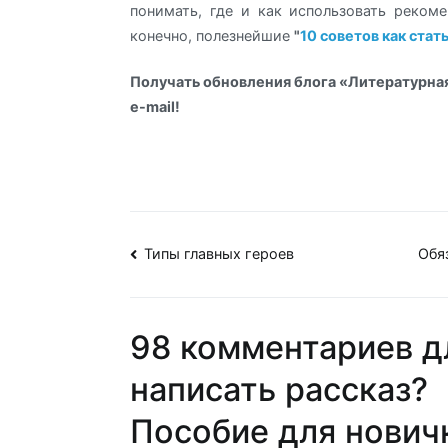
понимать, где и как использовать рекоме
конечно, полезнейшие
"
10 советов как стат
Получать обновления блога «Литературная
e-mail!
Навигация
Типы главных героев
Обя
по
записям
98 комментариев д
написать рассказ?
Пособие для нович