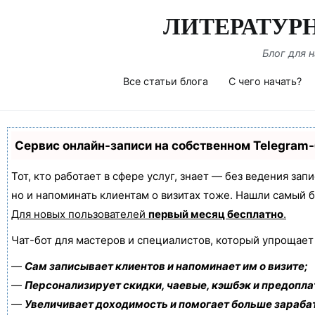
Перейти
ЛИТЕРАТУР
к
содержимому
Блог для 
Все статьи блога
С чего начать?
Сервис онлайн-записи на собственном Telegram
Тот, кто работает в сфере услуг, знает — без ведения зап
но и напоминать клиентам о визитах тоже. Нашли самый
Для новых пользователей
первый месяц бесплатно
.
Чат-бот для мастеров и специалистов, который упрощает
—
Сам записывает клиентов и напоминает им о визите;
—
Персонализирует скидки, чаевые, кэшбэк и предопла
—
Увеличивает доходимость и помогает больше зараба