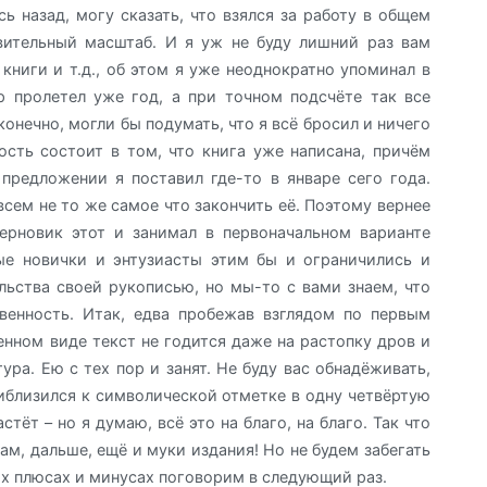
ь назад, могу сказать, что взялся за работу в общем
вительный масштаб. И я уж не буду лишний раз вам
книги и т.д., об этом я уже неоднократно упоминал в
р пролетел уже год, а при точном подсчёте так все
 конечно, могли бы подумать, что я всё бросил и ничего
вость состоит в том, что книга уже написана, причём
предложении я поставил где-то в январе сего года.
овсем не то же самое что закончить её. Поэтому вернее
черновик этот и занимал в первоначальном варианте
ые новички и энтузиасты этим бы и ограничились и
ьства своей рукописью, но мы-то с вами знаем, что
твенность. Итак, едва пробежав взглядом по первым
ренном виде текст не годится даже на растопку дров и
ура. Ею с тех пор и занят. Не буду вас обнадёживать,
иблизился к символической отметке в одну четвёртую
стёт – но я думаю, всё это на благо, на благо. Так что
там, дальше, ещё и муки издания! Но не будем забегать
их плюсах и минусах поговорим в следующий раз.