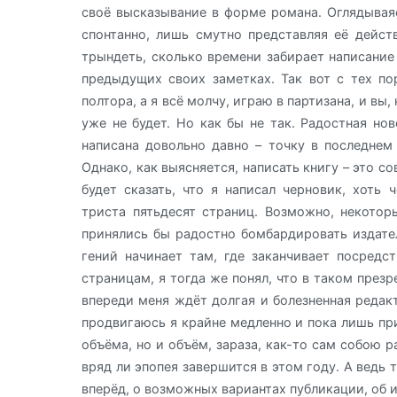
своё высказывание в форме романа. Оглядываяс
спонтанно, лишь смутно представляя её дейст
трындеть, сколько времени забирает написание 
предыдущих своих заметках. Так вот с тех по
полтора, а я всё молчу, играю в партизана, и вы,
уже не будет. Но как бы не так. Радостная но
написана довольно давно – точку в последнем 
Однако, как выясняется, написать книгу – это с
будет сказать, что я написал черновик, хоть 
триста пятьдесят страниц. Возможно, некотор
принялись бы радостно бомбардировать издател
гений начинает там, где заканчивает посредс
страницам, я тогда же понял, что в таком през
впереди меня ждёт долгая и болезненная редакт
продвигаюсь я крайне медленно и пока лишь пр
объёма, но и объём, зараза, как-то сам собою ра
вряд ли эпопея завершится в этом году. А ведь 
вперёд, о возможных вариантах публикации, об 