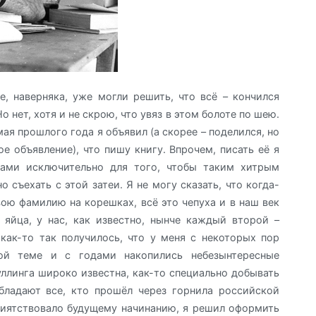
е, наверняка, уже могли решить, что всё – кончился
о нет, хотя и не скрою, что увяз в этом болоте по шею.
мая прошлого года я объявил (а скорее – поделился, но
е объявление), что пишу книгу. Впрочем, писать её я
вами исключительно для того, чтобы таким хитрым
 съехать с этой затеи. Я не могу сказать, что когда-
свою фамилию на корешках, всё это чепуха и в наш век
 яйца, у нас, как известно, нынче каждый второй –
как-то так получилось, что у меня с некоторых пор
ой теме и с годами накопились небезынтересные
уллинга широко известна, как-то специально добывать
бладают все, кто прошёл через горнила российской
риятствовало будущему начинанию, я решил оформить