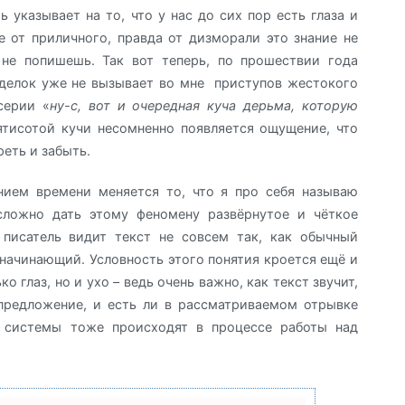
 указывает на то, что у нас до сих пор есть глаза и
 от приличного, правда от дизморали это знание не
не попишешь. Так вот теперь, по прошествии года
оделок уже не вызывает во мне приступов жестокого
серии «
ну-с, вот и очередная куча дерьма, которую
пятисотой кучи несомненно появляется ощущение, что
реть и забыть.
нием времени меняется то, что я про себя называю
 сложно дать этому феномену развёрнутое и чёткое
 писатель видит текст не совсем так, как обычный
и начинающий. Условность этого понятия кроется ещё и
о глаз, но и ухо – ведь очень важно, как текст звучит,
 предложение, и есть ли в рассматриваемом отрывке
й системы тоже происходят в процессе работы над