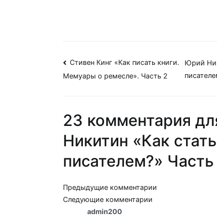
Навигация
Стивен Кинг «Как писать книги.
Юрий Ник
писателе
Мемуары о ремесле». Часть 2
по
записям
23 комментария для
Никитин «Как стать
писателем?» Часть 
Навигация
Предыдущие комментарии
Следующие комментарии
по
admin200