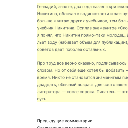
Геннадий, знаете, два года назад я критико
Никитина, обличал в водянистости и затяну
больше я читаю других учебников, тем бол
учебник Никитина. Осилив знаменитое «Слов
я понял, что Никитин прямо-таки молодец. Д
льет воду (набивает объем для публикации)
советов дает поболее остальных.
Про труд все верно сказано, подписываюс
словом. Но от себя еще хотел бы добавить 
время. Никто не становится знаменитым пи
двадцать, обычный возраст для состоявше
литератора — после сорока. Писатель — это
путь.
Навигация
Предыдущие комментарии
Следующие комментарии