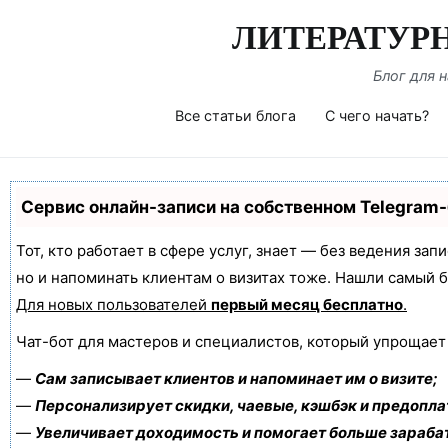
Перейти
ЛИТЕРАТУР
к
содержимому
Блог для 
Все статьи блога
С чего начать?
Сервис онлайн-записи на собственном Telegram
Тот, кто работает в сфере услуг, знает — без ведения зап
но и напоминать клиентам о визитах тоже. Нашли самый
Для новых пользователей
первый месяц бесплатно
.
Чат-бот для мастеров и специалистов, который упрощает
—
Сам записывает клиентов и напоминает им о визите;
—
Персонализирует скидки, чаевые, кэшбэк и предопла
—
Увеличивает доходимость и помогает больше зараба