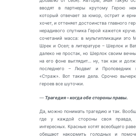
добавлю от себя). Авторы, зная такую ос
вводят в партнеры крутому Герою нек
который отвечает за юмор, острит и ерни
хочет, и оттеняет достоинства главного гер
нерадивого спутника Герой кажется круче
сочетаний масса: в мультипликации это 
Шрек и Осел; в литературе – Шерлок и Ват
далеко не простак, но Шерлок своим вечн
на его фоне выглядит… ну, так как и долж
последнего – Людвиг и Проповедник 
«Страж». Вот такие дела. Срочно вычер
героев все шуточки.
—
Трагедия – когда обе стороны правы.
Да, можно понимать трагедию и так. Вообщ
где у каждой стороны своя правда,
интересных. Красные хотят всеобщего раве
обещают накормить голодных и помочь