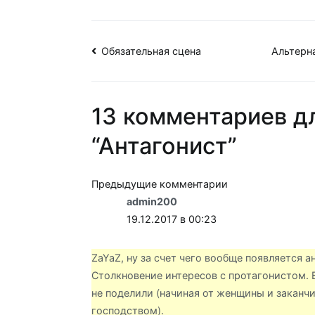
Навигация
Обязательная сцена
Альтерн
по
записям
13 комментариев д
“
Антагонист
”
Навигация
Предыдущие комментарии
admin200
по
19.12.2017 в 00:23
комментариям
ZaYaZ, ну за счет чего вообще появляется а
Столкновение интересов с протагонистом. 
не поделили (начиная от женщины и закан
господством).