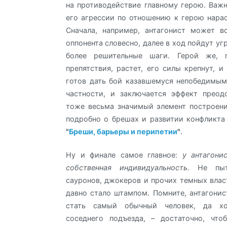
на противодействие главному герою. Важн
его агрессии по отношению к герою нарас
Сначала, например, антагонист может в
оппонента словесно, далее в ход пойдут уг
более решительные шаги. Герой же, п
препятствия, растет, его силы крепнут, и
готов дать бой казавшемуся непобедимым 
частности, и заключается эффект преод
тоже весьма значимый элемент построен
подробно о брешах и развитии конфликта 
"
Бреши, барьеры и перипетии
"
.
Ну и финале самое главное:
у антагони
собственная индивидуальность
. Не пыт
сауронов, джокеров и прочих темных влас
давно стало штампом. Помните, антагони
стать самый обычный человек, да хо
соседнего подъезда, – достаточно, что