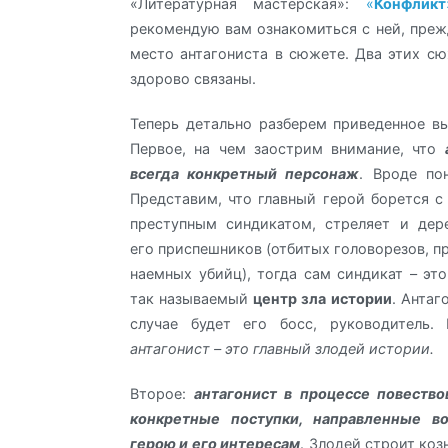
«Литературная мастерская»:
«
Конфликт
рекомендую вам ознакомиться с ней, преж
место антагониста в сюжете. Два этих с
здорово связаны.
Теперь детально разберем приведенное в
Первое, на чем заострим внимание, что
всегда конкретный персонаж
. Вроде по
Представим, что главный герой борется 
преступным синдикатом, стреляет и дер
его приспешников (отбитых головорезов, п
наемных убийц), тогда сам синдикат – это
так называемый
центр зла истории
. Антаг
случае будет его босс, руководитель.
антагонист – это главный злодей истории.
Второе:
антагонист в процессе повество
конкретные поступки, направленные в
герою и его интересам
. Злодей строит коз