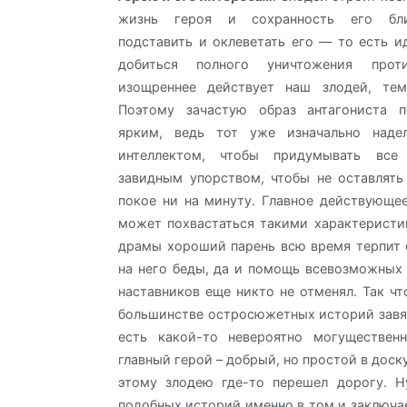
жизнь героя и сохранность его бли
подставить и оклеветать его — то есть ид
добиться полного уничтожения про
изощреннее действует наш злодей, тем
Поэтому зачастую образ антагониста п
ярким, ведь тот уже изначально наде
интеллектом, чтобы придумывать все
завидным упорством, чтобы не оставлять
покое ни на минуту. Главное действующе
может похвастаться такими характеристи
драмы хороший парень всю время терпит
на него беды, да и помощь всевозможных
наставников еще никто не отменял. Так ч
большинстве остросюжетных историй завяз
есть какой-то невероятно могуществен
главный герой – добрый, но простой в доск
этому злодею где-то перешел дорогу. Н
подобных историй именно в том и заключае